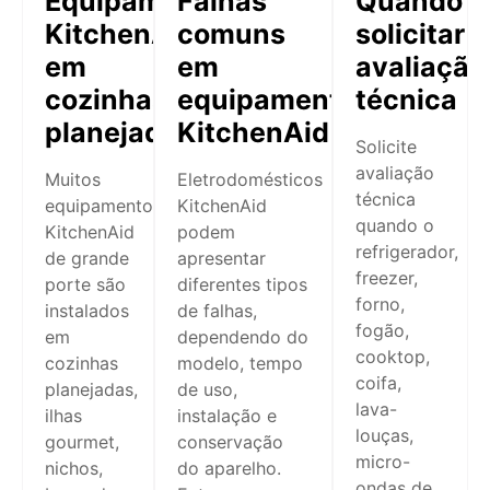
Equipamentos
Falhas
Quando
KitchenAid
comuns
solicitar
em
em
avaliação
cozinhas
equipamentos
técnica
planejadas
KitchenAid
Solicite
avaliação
Muitos
Eletrodomésticos
técnica
equipamentos
KitchenAid
quando o
KitchenAid
podem
refrigerador,
de grande
apresentar
freezer,
porte são
diferentes tipos
forno,
instalados
de falhas,
fogão,
em
dependendo do
cooktop,
cozinhas
modelo, tempo
coifa,
planejadas,
de uso,
lava-
ilhas
instalação e
louças,
gourmet,
conservação
micro-
nichos,
do aparelho.
ondas de