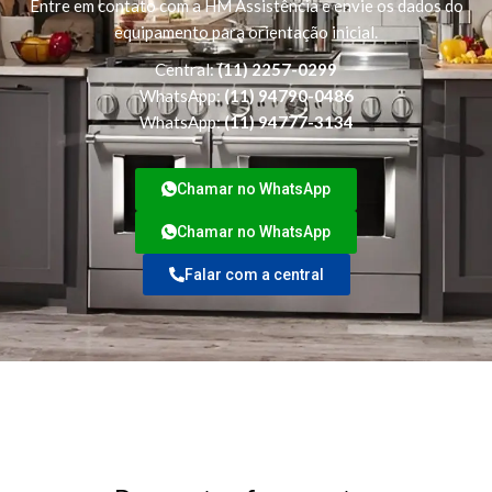
Entre em contato com a HM Assistência e envie os dados do
equipamento para orientação inicial.
Central:
(11) 2257-0299
WhatsApp:
(11) 94790-0486
WhatsApp:
(11) 94777-3134
Chamar no WhatsApp
Chamar no WhatsApp
Falar com a central