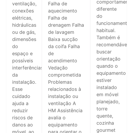
comportament
ventilação,
Falha de
diferente
conexões
aquecimento
do
elétricas,
Falha de
funcionamento
hidráulicas
drenagem Falha
habitual.
ou de gás,
de lavagem
Também é
dimensões
Baixa sucção
recomendável
do
da coifa Falha
buscar
espaço e
de
orientação
possíveis
acendimento
quando o
interferências
Vedação
equipamento
da
comprometida
estiver
instalação.
Problemas
instalado
Esse
relacionados à
em móvel
cuidado
instalação ou
planejado,
ajuda a
ventilação A
torre
reduzir
HM Assistência
quente,
riscos de
avalia o
cozinha
danos ao
equipamento
gourmet
móvel, ao
para orientar o