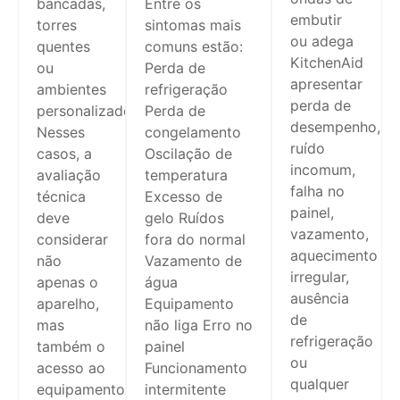
bancadas,
Entre os
embutir
torres
sintomas mais
ou adega
quentes
comuns estão:
KitchenAid
ou
Perda de
apresentar
ambientes
refrigeração
perda de
personalizados.
Perda de
desempenho,
Nesses
congelamento
ruído
casos, a
Oscilação de
incomum,
avaliação
temperatura
falha no
técnica
Excesso de
painel,
deve
gelo Ruídos
vazamento,
considerar
fora do normal
aquecimento
não
Vazamento de
irregular,
apenas o
água
ausência
aparelho,
Equipamento
de
mas
não liga Erro no
refrigeração
também o
painel
ou
acesso ao
Funcionamento
qualquer
equipamento,
intermitente