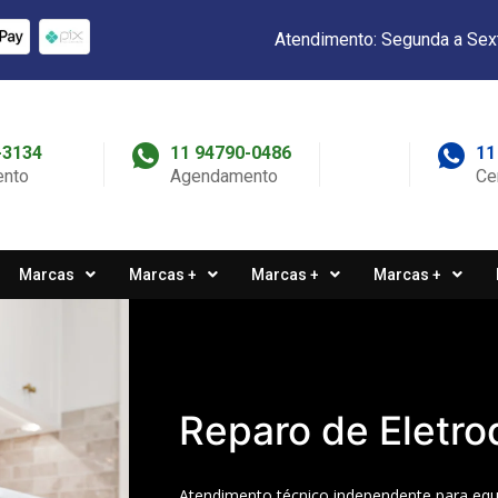
Atendimento: Segunda a Sex
-3134
11 94790-0486
11
nto
Agendamento
Ce
Marcas
Marcas +
Marcas +
Marcas +
Reparo de Eletro
Atendimento técnico independente para eq