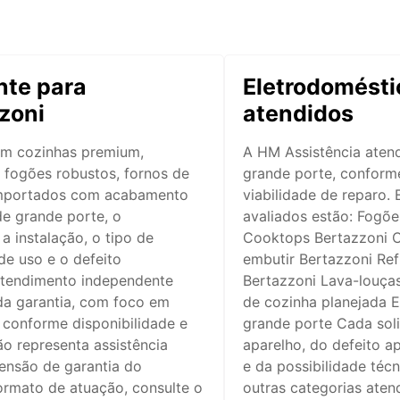
te para
Eletrodomésti
zoni
atendidos
em cozinhas premium,
A HM Assistência aten
m fogões robustos, fornos de
grande porte, conforme
 importados com acabamento
viabilidade de reparo
e grande porte, o
avaliados estão: Fogõe
 instalação, o tipo de
Cooktops Bertazzoni C
de uso e o defeito
embutir Bertazzoni Ref
 atendimento independente
Bertazzoni Lava-louça
da garantia, com foco em
de cozinha planejada 
 conforme disponibilidade e
grande porte Cada sol
ão representa assistência
aparelho, do defeito a
tensão de garantia do
e da possibilidade téc
formato de atuação, consulte o
outras categorias aten