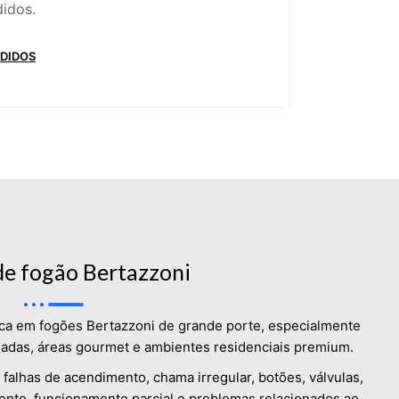
didos.
DIDOS
de fogão Bertazzoni
nica em fogões Bertazzoni de grande porte, especialmente
jadas, áreas gourmet e ambientes residenciais premium.
falhas de acendimento, chama irregular, botões, válvulas,
ento, funcionamento parcial e problemas relacionados ao