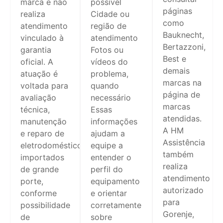
marca e não
possível
páginas
realiza
Cidade ou
como
atendimento
região de
Bauknecht,
vinculado à
atendimento
Bertazzoni,
garantia
Fotos ou
Best e
oficial. A
vídeos do
demais
atuação é
problema,
marcas na
voltada para
quando
página de
avaliação
necessário
marcas
técnica,
Essas
atendidas.
manutenção
informações
A HM
e reparo de
ajudam a
Assistência
eletrodomésticos
equipe a
também
importados
entender o
realiza
de grande
perfil do
atendimento
porte,
equipamento
autorizado
conforme
e orientar
para
possibilidade
corretamente
Gorenje,
de
sobre