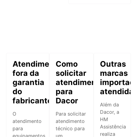
Atendimento
Como
Outras
fora da
solicitar
marcas
garantia
atendimento
importad
do
para
atendida
fabricante
Dacor
Além da
Dacor, a
O
Para solicitar
HM
atendimento
atendimento
Assistência
para
técnico para
realiza
equipamentos
um