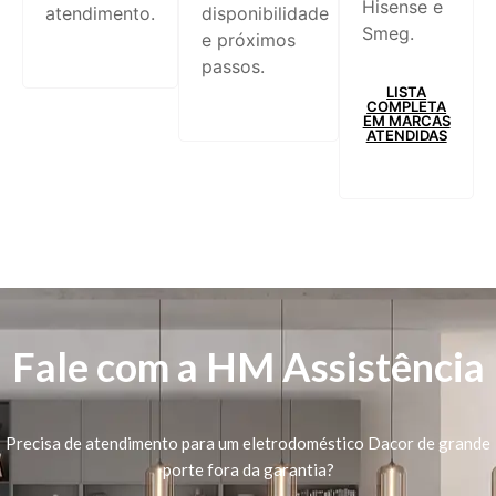
Hisense e
atendimento.
disponibilidade
Smeg.
e próximos
passos.
LISTA
COMPLETA
EM MARCAS
ATENDIDAS
Fale com a HM Assistência
Precisa de atendimento para um eletrodoméstico Dacor de grande
porte fora da garantia?