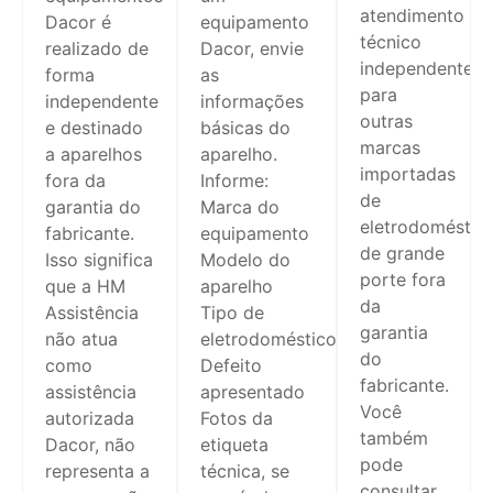
atendimento
Dacor é
equipamento
técnico
realizado de
Dacor, envie
independente
forma
as
para
independente
informações
outras
e destinado
básicas do
marcas
a aparelhos
aparelho.
importadas
fora da
Informe:
de
garantia do
Marca do
eletrodoméstic
fabricante.
equipamento
de grande
Isso significa
Modelo do
porte fora
que a HM
aparelho
da
Assistência
Tipo de
garantia
não atua
eletrodoméstico
do
como
Defeito
fabricante.
assistência
apresentado
Você
autorizada
Fotos da
também
Dacor, não
etiqueta
pode
representa a
técnica, se
consultar