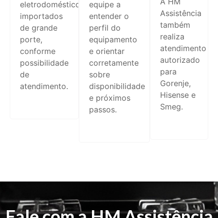
A HM
eletrodomésticos
equipe a
Assistência
importados
entender o
também
de grande
perfil do
realiza
porte,
equipamento
atendimento
conforme
e orientar
autorizado
possibilidade
corretamente
para
de
sobre
Gorenje,
atendimento.
disponibilidade
Hisense e
e próximos
Smeg.
passos.
Fale com a HM Assistência