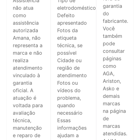
Assistência
Tipo de
garantia
não atua
eletrodoméstico
do
como
Defeito
fabricante.
assistência
apresentado
Você
autorizada
Fotos da
também
Amana, não
etiqueta
pode
representa a
técnica, se
consultar
marca e não
possível
páginas
realiza
Cidade ou
como
atendimento
região de
AGA,
vinculado à
atendimento
Ariston,
garantia
Fotos ou
Asko e
oficial. A
vídeos do
demais
atuação é
problema,
marcas
voltada para
quando
na página
avaliação
necessário
de
técnica,
Essas
marcas
manutenção
informações
atendidas.
e reparo de
ajudam a