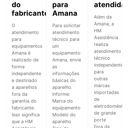
do
para
atendida
fabricante
Amana
Além da
Amana, a
O
Para solicitar
HM
atendimento
atendimento
Assistência
para
técnico para
realiza
equipamentos
um
atendimento
Amana é
equipamento
técnico
realizado de
Amana, envie
independente
forma
as
para
independente
informações
outras
e destinado
básicas do
marcas
a aparelhos
aparelho.
importadas
fora da
Informe:
de
garantia do
Marca do
eletrodoméstic
fabricante.
equipamento
de grande
Isso significa
Modelo do
porte
que a HM
aparelho
fora da