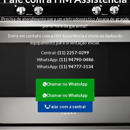
Precisa de atendimento para um eletrodoméstico Amana de grande
porte fora da garantia?
Entre em contato com a HM Assistência e envie os dados do
equipamento para orientação inicial.
Central:
(11) 2257-0299
WhatsApp:
(11) 94790-0486
WhatsApp:
(11) 94777-3134
Chamar no WhatsApp
Chamar no WhatsApp
Falar com a central