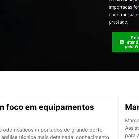
importadas for
com transparê
prestado.
Soli
atend
pelo W
m foco em equipamentos
Mar
Marca
Assis
trodomésticos importados de grande porte,
para 
nálise técnica mais detalhada, conhecimento