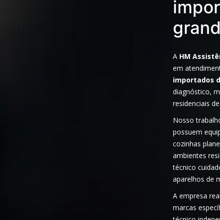
impor
grand
A
HM Assistê
em atendiment
importados d
diagnóstico, 
residenciais de
Nosso trabalho
possuem equip
cozinhas plane
ambientes res
técnico cuida
aparelhos de 
A empresa rea
marcas especí
técnico indep