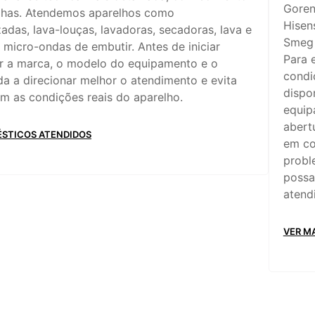
Goren
alhas. Atendemos aparelhos como
Hisen
zadas, lava-louças, lavadoras, secadoras, lava e
Smeg
e micro-ondas de embutir. Antes de iniciar
Para 
r a marca, o modelo do equipamento e o
condi
da a direcionar melhor o atendimento e evita
dispon
m as condições reais do aparelho.
equip
abert
ÉSTICOS ATENDIDOS
em co
probl
possa
atend
VER M