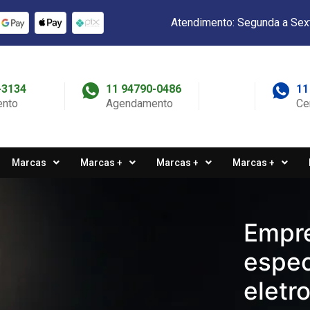
Atendimento: Segunda a Sex
-3134
11 94790-0486
11
nto
Agendamento
Ce
Marcas
Marcas +
Marcas +
Marcas +
Empr
espec
eletr