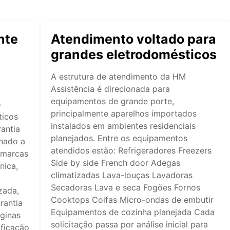
nte
Atendimento voltado para
grandes eletrodomésticos
A estrutura de atendimento da HM
Assistência é direcionada para
equipamentos de grande porte,
o
principalmente aparelhos importados
ticos
instalados em ambientes residenciais
antia
planejados. Entre os equipamentos
inado a
atendidos estão: Refrigeradores Freezers
 marcas
Side by side French door Adegas
nica,
climatizadas Lava-louças Lavadoras
Secadoras Lava e seca Fogões Fornos
zada,
Cooktops Coifas Micro-ondas de embutir
rantia
Equipamentos de cozinha planejada Cada
áginas
solicitação passa por análise inicial para
ificação