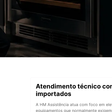
Atendimento técnico co
importados
A HM Assistência atua com foco em ele
equipamentos que normalmente exigem a