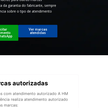
a da garantia do fabricante, sempre
ncia sobre o tipo de atendimento
citar
Ver marcas
imento
atendidas
hatsApp
cas autorizadas
s com atendimento autorizado A HM
tência realiza atendimento autorizado
as marcas: