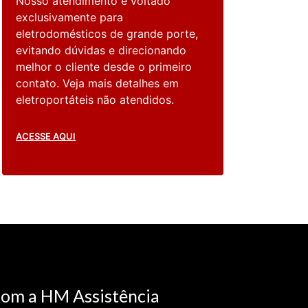
Nosso atendimento é voltado
exclusivamente para
eletrodomésticos de grande porte,
evitando dúvidas e direcionando
melhor o cliente desde o primeiro
contato. Veja mais detalhes em
eletroportáteis não atendidos.
ACESSE AQUI
com a HM Assistência