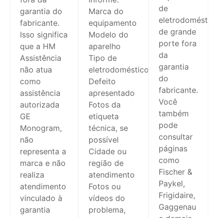
de
garantia do
Marca do
eletrodoméstic
fabricante.
equipamento
de grande
Isso significa
Modelo do
porte fora
que a HM
aparelho
da
Assistência
Tipo de
garantia
não atua
eletrodoméstico
do
como
Defeito
fabricante.
assistência
apresentado
Você
autorizada
Fotos da
também
GE
etiqueta
pode
Monogram,
técnica, se
consultar
não
possível
páginas
representa a
Cidade ou
como
marca e não
região de
Fischer &
realiza
atendimento
Paykel,
atendimento
Fotos ou
Frigidaire,
vinculado à
vídeos do
Gaggenau
garantia
problema,