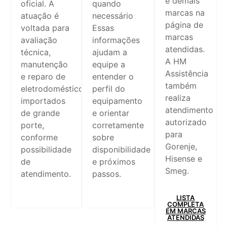
e demais
oficial. A
quando
marcas na
atuação é
necessário
página de
voltada para
Essas
marcas
avaliação
informações
atendidas.
técnica,
ajudam a
A HM
manutenção
equipe a
Assistência
e reparo de
entender o
também
eletrodomésticos
perfil do
realiza
importados
equipamento
atendimento
de grande
e orientar
autorizado
porte,
corretamente
para
conforme
sobre
Gorenje,
possibilidade
disponibilidade
Hisense e
de
e próximos
Smeg.
atendimento.
passos.
LISTA
COMPLETA
EM MARCAS
ATENDIDAS