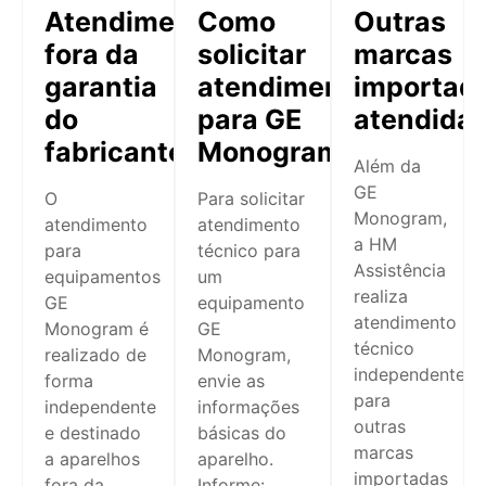
Atendimento
Como
Outras
fora da
solicitar
marcas
garantia
atendimento
importad
do
para GE
atendida
fabricante
Monogram
Além da
GE
O
Para solicitar
Monogram,
atendimento
atendimento
a HM
para
técnico para
Assistência
equipamentos
um
realiza
GE
equipamento
atendimento
Monogram é
GE
técnico
realizado de
Monogram,
independente
forma
envie as
para
independente
informações
outras
e destinado
básicas do
marcas
a aparelhos
aparelho.
importadas
fora da
Informe: