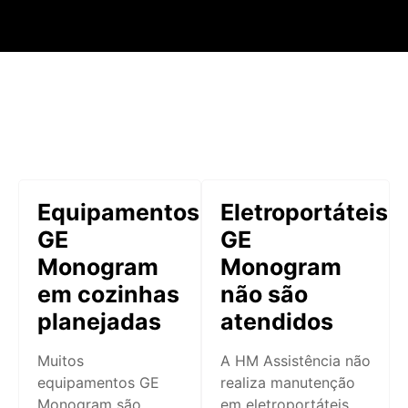
Equipamentos
Eletroportáteis
GE
GE
Monogram
Monogram
em cozinhas
não são
planejadas
atendidos
Muitos
A HM Assistência não
equipamentos GE
realiza manutenção
Monogram são
em eletroportáteis