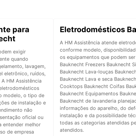
te para
Eletrodomésticos B
echt
A HM Assistência atende eletro
conforme modelo, disponibilidade
odem exigir
os equipamentos que podem ser 
mente quando
Bauknecht Freezers Bauknecht S
gelamento, lavagem,
Bauknecht Lava-louças Bauknec
 eletrônico, ruídos,
Bauknecht Lava e seca Bauknech
. A HM Assistência
Cooktops Bauknecht Coifas Bauk
 eletrodomésticos
Bauknecht Equipamentos Baukne
o modelo, o tipo de
Bauknecht de lavanderia planeja
ções de instalação e
informações do aparelho, do def
tendimento não
instalação e da possibilidade té
sentação oficial ou
todas as categorias atendidas p
ra entender melhor
atendidos.
iso de empresa