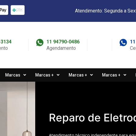
Atendimento: Segunda a Sex
-3134
11 94790-0486
11
nto
Agendamento
Ce
Marcas
Marcas +
Marcas +
Marcas +
Reparo de Eletr
Atendimento técnico independente para eq