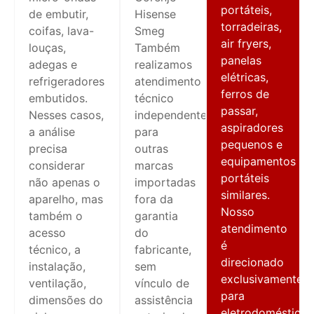
portáteis,
de embutir,
Hisense
torradeiras,
coifas, lava-
Smeg
air fryers,
louças,
Também
panelas
adegas e
realizamos
elétricas,
refrigeradores
atendimento
ferros de
embutidos.
técnico
passar,
Nesses casos,
independente
aspiradores
a análise
para
pequenos e
precisa
outras
equipamentos
considerar
marcas
portáteis
não apenas o
importadas
similares.
aparelho, mas
fora da
Nosso
também o
garantia
atendimento
acesso
do
é
técnico, a
fabricante,
direcionado
instalação,
sem
exclusivamente
ventilação,
vínculo de
para
dimensões do
assistência
eletrodomésticos