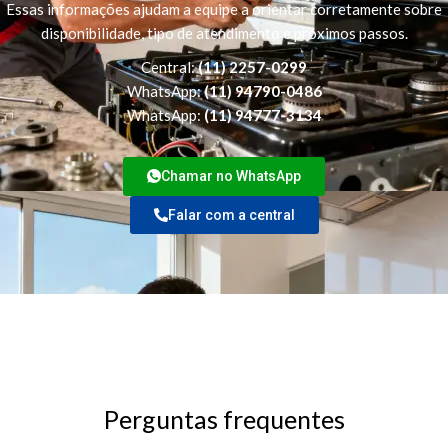
Essas informações ajudam a equipe a orientar corretamente sobre
disponibilidade, tipo de atendimento e próximos passos.
Central:
(11) 2257-0299
WhatsApp:
(11) 94790-0486
WhatsApp:
(11) 94777-3134
Chamar no WhatsApp
Falar com a central
Perguntas frequentes