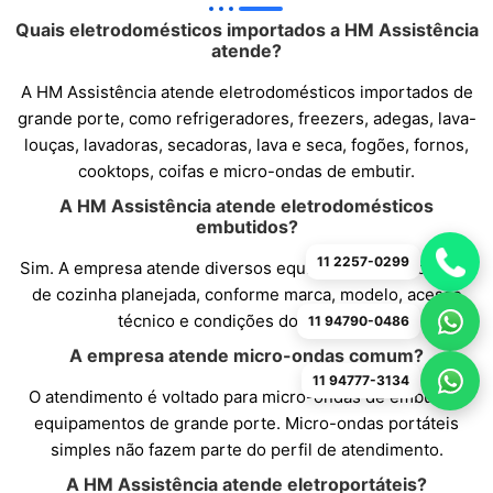
Quais eletrodomésticos importados a HM Assistência
atende?
A HM Assistência atende eletrodomésticos importados de
grande porte, como refrigeradores, freezers, adegas, lava-
louças, lavadoras, secadoras, lava e seca, fogões, fornos,
cooktops, coifas e micro-ondas de embutir.
A HM Assistência atende eletrodomésticos
embutidos?
11 2257-0299
Sim. A empresa atende diversos equipamentos embutidos
de cozinha planejada, conforme marca, modelo, acesso
técnico e condições do aparelho.
11 94790-0486
A empresa atende micro-ondas comum?
11 94777-3134
O atendimento é voltado para micro-ondas de embutir e
equipamentos de grande porte. Micro-ondas portáteis
simples não fazem parte do perfil de atendimento.
A HM Assistência atende eletroportáteis?