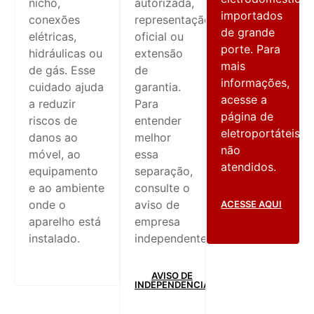
nicho,
autorizada,
importados
conexões
representação
de grande
elétricas,
oficial ou
porte. Para
hidráulicas ou
extensão
mais
de gás. Esse
de
informações,
cuidado ajuda
garantia.
acesse a
a reduzir
Para
página de
riscos de
entender
eletroportáteis
danos ao
melhor
não
móvel, ao
essa
atendidos.
equipamento
separação,
e ao ambiente
consulte o
onde o
aviso de
ACESSE AQUI
aparelho está
empresa
instalado.
independente.
AVISO DE
INDEPENDENCIA