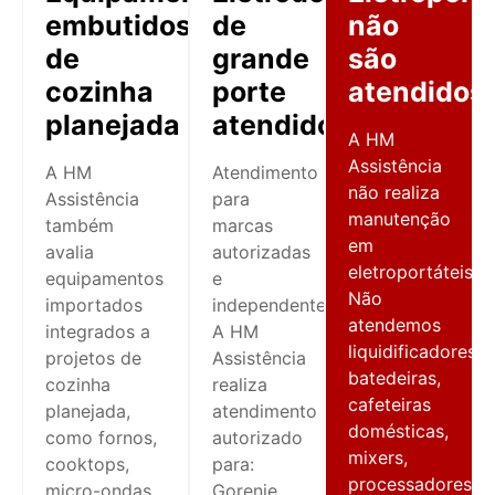
embutidos
de
não
de
grande
são
cozinha
porte
atendidos
planejada
atendidos
A HM
Assistência
A HM
Atendimento
não realiza
Assistência
para
manutenção
também
marcas
em
avalia
autorizadas
eletroportáteis.
equipamentos
e
Não
importados
independentes
atendemos
integrados a
A HM
liquidificadores,
projetos de
Assistência
batedeiras,
cozinha
realiza
cafeteiras
planejada,
atendimento
domésticas,
como fornos,
autorizado
mixers,
cooktops,
para:
processadores
micro-ondas
Gorenje