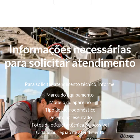
Informações necessárias
para solicitar atendimento
Para solicitar atendimento técnico, informe:
Marca do equipamento
Modelo do aparelho
Tipo de eletrodoméstico
Defeito apresentado
Fotos da etiqueta técnica, se possível
Cidade ou região de atendimento