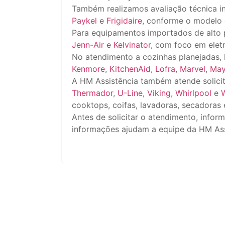
Também realizamos avaliação técnica 
Paykel
e
Frigidaire
, conforme o modelo d
Para equipamentos importados de alto 
Jenn-Air
e
Kelvinator
, com foco em elet
No atendimento a cozinhas planejadas,
Kenmore
,
KitchenAid
,
Lofra
,
Marvel
,
May
A HM Assistência também atende solic
Thermador
,
U-Line
,
Viking
,
Whirlpool
e
cooktops, coifas, lavadoras, secadoras 
Antes de solicitar o atendimento, info
informações ajudam a equipe da HM Assi