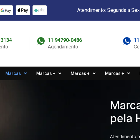
Atendimento: Segunda a Sex
-3134
11 94790-0486
11
nto
Agendamento
Ce
Marcas
Marcas +
Marcas +
Marcas +
Marca
pela 
Atendimento t