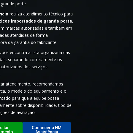
 grande porte
ncia
realiza atendimento técnico para
icos importados de grande porte
,
em marcas autorizadas e também em
adas atendidas de forma
ora da garantia do fabricante.
você encontra a lista organizada das
das, separando corretamente os
autorizados dos serviços
.
citar atendimento, recomendamos
rca, o modelo do equipamento e o
entado para que a equipe possa
tamente sobre disponibilidade, tipo de
ições de avaliação.
citar
Conhecer a HM
imento
Assistência