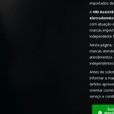
importados de
A
HM Assistê
eletrodomést
com atuação 
marcas import
independente f
Nesta página, 
marcas atendi
atendimentos 
independentes
Antes de soli
informar a ma
defeito apres
orientar corre
serviço e cond
Soli
atend