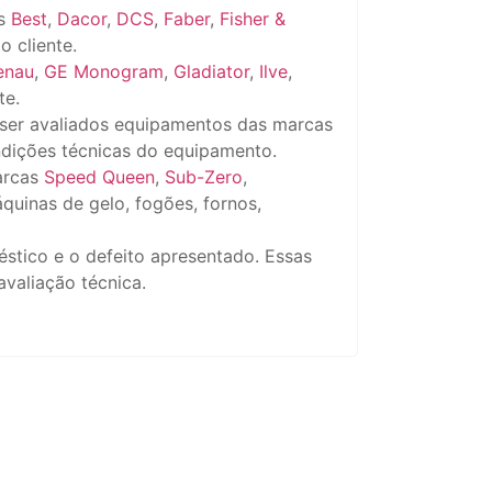
as
Best
,
Dacor
,
DCS
,
Faber
,
Fisher &
o cliente.
enau
,
GE Monogram
,
Gladiator
,
Ilve
,
te.
 ser avaliados equipamentos das marcas
ndições técnicas do equipamento.
arcas
Speed Queen
,
Sub-Zero
,
quinas de gelo, fogões, fornos,
éstico e o defeito apresentado. Essas
valiação técnica.