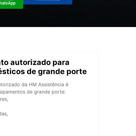
hatsApp
to autorizado para
sticos de grande porte
torizado da HM Assistência é
uipamentos de grande porte:
res,
das,