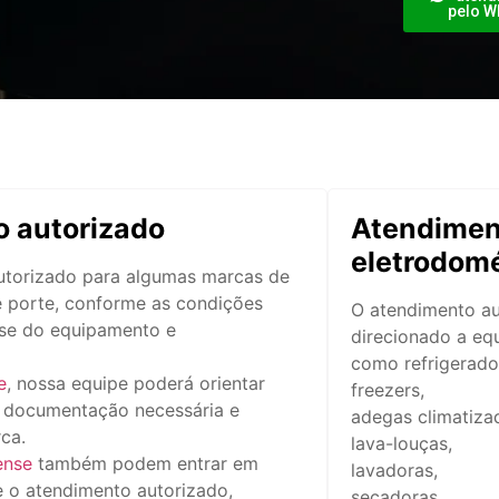
pelo W
 autorizado
Atendimen
eletrodomé
autorizado para algumas marcas de
 porte, conforme as condições
O atendimento au
lise do equipamento e
direcionado a eq
como refrigerado
e
, nossa equipe poderá orientar
freezers,
, documentação necessária e
adegas climatiza
ca.
lava-louças,
ense
também podem entrar em
lavadoras,
e o atendimento autorizado,
secadoras,