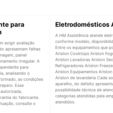
te para
Eletrodomésticos 
n
A HM Assistência atende elet
conforme modelo, disponibilid
 exigir avaliação
Entre os equipamentos que po
do apresentam falhas
Ariston Cooktops Ariston Fog
nagem, painel
Ariston Lavadoras Ariston Sec
onamento irregular. A
Refrigeradores Ariston Freeze
dependente para
Ariston Equipamentos Ariston
ia, analisando o
Ariston de lavanderia Cada s
nformado, as condições
aparelho, do defeito apresent
 reparo. Esse
possibilidade técnica de aten
 autorizada,
categorias atendidas pela em
rantia do fabricante.
atendidos.
tuação, consulte o