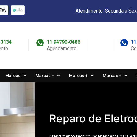
Atendimento: Segunda a Sex
-3134
11 94790-0486
11
nto
Agendamento
Ce
Marcas
Marcas +
Marcas +
Marcas +
Reparo de Eletro
Atendimento técnico independente para equ