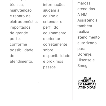
marcas
técnica,
informações
atendidas.
manutenção
ajudam a
A HM
e reparo de
equipe a
Assistência
eletrodomésticos
entender o
também
importados
perfil do
realiza
de grande
equipamento
atendimento
porte,
e orientar
autorizado
conforme
corretamente
para
possibilidade
sobre
Gorenje,
de
disponibilidade
Hisense e
atendimento.
e próximos
Smeg.
passos.
LISTA
COMPLETA
EM MARCAS
ATENDIDAS