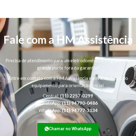
Fale com a HM Assistência
Precisa de atendimento para um eletrodoméstico Frigidaire de
grande porte fora da garantia?
Entre em contato com a HM Assistência e envie os dados do
equipamento para orientação inicial.
Central:
(11) 2257-0299
WhatsApp:
(11) 94790-0486
WhatsApp:
(11) 94777-3134
Chamar no WhatsApp