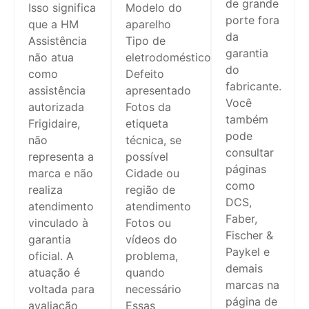
de grande
Isso significa
Modelo do
porte fora
que a HM
aparelho
da
Assistência
Tipo de
garantia
não atua
eletrodoméstico
do
como
Defeito
fabricante.
assistência
apresentado
Você
autorizada
Fotos da
também
Frigidaire,
etiqueta
pode
não
técnica, se
consultar
representa a
possível
páginas
marca e não
Cidade ou
como
realiza
região de
DCS,
atendimento
atendimento
Faber,
vinculado à
Fotos ou
Fischer &
garantia
vídeos do
Paykel e
oficial. A
problema,
demais
atuação é
quando
marcas na
voltada para
necessário
página de
avaliação
Essas