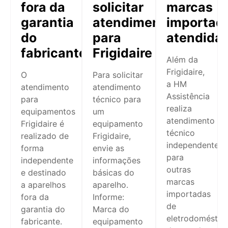
fora da
solicitar
marcas
garantia
atendimento
importad
do
para
atendida
fabricante
Frigidaire
Além da
Frigidaire,
O
Para solicitar
a HM
atendimento
atendimento
Assistência
para
técnico para
realiza
equipamentos
um
atendimento
Frigidaire é
equipamento
técnico
realizado de
Frigidaire,
independente
forma
envie as
para
independente
informações
outras
e destinado
básicas do
marcas
a aparelhos
aparelho.
importadas
fora da
Informe:
de
garantia do
Marca do
eletrodoméstic
fabricante.
equipamento