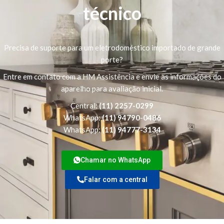
técnico
Precisa de suporte para um eletrodoméstico importado de grande
porte?
Entre em contato com a HM Assistência e envie as informações do
aparelho para avaliação inicial.
Central:
(11) 2257-0299
WhatsApp:
(11) 94790-0486
WhatsApp:
(11) 94777-3134
Chamar no WhatsApp
Falar com a central