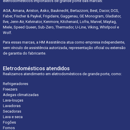
eletrodomésticos importados de grande porte das marcas:
AGA, Amana, Ariston, Asko, Bauknecht, Bertazzoni, Best, Dacor, DCS,
Faber, Fischer & Paykel, Frigidaire, Gaggenau, GE Monogram, Gladiator,
Ilve, Jenn-Air, Kelvinator, Kenmore, Kitchenaid, Lofra, Marvel, Maytag,
Miele, Speed Queen, Sub-Zero, Thermador, U-Line, Viking, Whirlpool e
Wolf.
Para essas marcas, a HM Assistência atua como empresa independente,
sem vínculo de assistência autorizada, representação oficial ou extensão
de garantia do fabricante.
Eletrodomésticos atendidos
Realizamos atendimento em eletrodomésticos de grande porte, como:
Refrigeradores
Freezers
Adegas climatizadas
Lava-louças
Lavadoras
Secadoras
Lava e seca
Fogões
Fornos