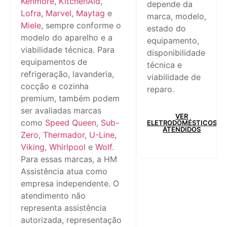
Kenmore
,
KitchenAid
,
depende da
Lofra
,
Marvel
,
Maytag
e
marca, modelo,
Miele
, sempre conforme o
estado do
modelo do aparelho e a
equipamento,
viabilidade técnica. Para
disponibilidade
equipamentos de
técnica e
refrigeração, lavanderia,
viabilidade de
cocção e cozinha
reparo.
premium, também podem
ser avaliadas marcas
VER
como
Speed Queen
,
Sub-
ELETRODOMÉSTICOS
ATENDIDOS
Zero
,
Thermador
,
U-Line
,
Viking
,
Whirlpool
e
Wolf
.
Para essas marcas, a HM
Assistência atua como
empresa independente. O
atendimento não
representa assistência
autorizada, representação