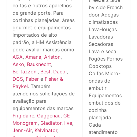
Freezers Side
coifas e outros aparelhos
by side French
de grande porte. Para
door Adegas
cozinhas planejadas, áreas
climatizadas
gourmet e equipamentos
Lava-louças
importados de alto
Lavadoras
padrão, a HM Assistência
Secadoras
pode avaliar marcas como
Lava e seca
AGA
,
Amana
,
Ariston
,
Fogões Fornos
Asko
,
Bauknecht
,
Cooktops
Bertazzoni
,
Best
,
Dacor
,
Coifas Micro-
DCS
,
Faber
e
Fisher &
ondas de
Paykel
. Também
embutir
atendemos solicitações de
Equipamentos
avaliação para
embutidos de
equipamentos das marcas
cozinha
Frigidaire
,
Gaggenau
,
GE
planejada
Monogram
,
Gladiator
,
Ilve
,
Cada
Jenn-Air
,
Kelvinator
,
atendimento