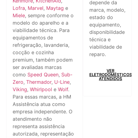
Kenmore
,
KitchenAid
,
depende da
Lofra
,
Marvel
,
Maytag
e
marca, modelo,
Miele
, sempre conforme o
estado do
modelo do aparelho e a
equipamento,
viabilidade técnica. Para
disponibilidade
equipamentos de
técnica e
refrigeração, lavanderia,
viabilidade de
cocção e cozinha
reparo.
premium, também podem
ser avaliadas marcas
VER
como
Speed Queen
,
Sub-
ELETRODOMÉSTICOS
ATENDIDOS
Zero
,
Thermador
,
U-Line
,
Viking
,
Whirlpool
e
Wolf
.
Para essas marcas, a HM
Assistência atua como
empresa independente. O
atendimento não
representa assistência
autorizada, representação