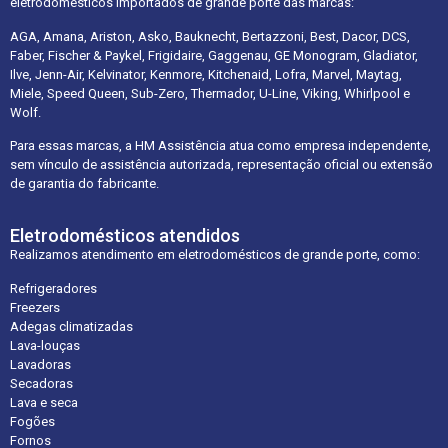
eletrodomésticos importados de grande porte das marcas:
AGA, Amana, Ariston, Asko, Bauknecht, Bertazzoni, Best, Dacor, DCS,
Faber, Fischer & Paykel, Frigidaire, Gaggenau, GE Monogram, Gladiator,
Ilve, Jenn-Air, Kelvinator, Kenmore, Kitchenaid, Lofra, Marvel, Maytag,
Miele, Speed Queen, Sub-Zero, Thermador, U-Line, Viking, Whirlpool e
Wolf.
Para essas marcas, a HM Assistência atua como empresa independente,
sem vínculo de assistência autorizada, representação oficial ou extensão
de garantia do fabricante.
Eletrodomésticos atendidos
Realizamos atendimento em eletrodomésticos de grande porte, como:
Refrigeradores
Freezers
Adegas climatizadas
Lava-louças
Lavadoras
Secadoras
Lava e seca
Fogões
Fornos