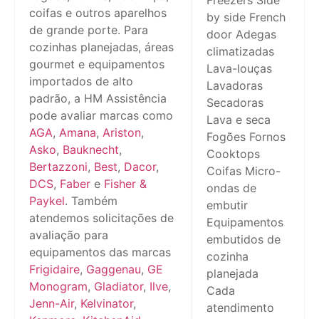
Freezers Side
coifas e outros aparelhos
by side French
de grande porte. Para
door Adegas
cozinhas planejadas, áreas
climatizadas
gourmet e equipamentos
Lava-louças
importados de alto
Lavadoras
padrão, a HM Assistência
Secadoras
pode avaliar marcas como
Lava e seca
AGA
,
Amana
,
Ariston
,
Fogões Fornos
Asko
,
Bauknecht
,
Cooktops
Bertazzoni
,
Best
,
Dacor
,
Coifas Micro-
DCS
,
Faber
e
Fisher &
ondas de
Paykel
. Também
embutir
atendemos solicitações de
Equipamentos
avaliação para
embutidos de
equipamentos das marcas
cozinha
Frigidaire
,
Gaggenau
,
GE
planejada
Monogram
,
Gladiator
,
Ilve
,
Cada
Jenn-Air
,
Kelvinator
,
atendimento