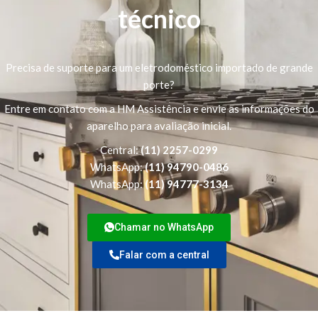
técnico
Precisa de suporte para um eletrodoméstico importado de grande
porte?
Entre em contato com a HM Assistência e envie as informações do
aparelho para avaliação inicial.
Central:
(11) 2257-0299
WhatsApp:
(11) 94790-0486
WhatsApp:
(11) 94777-3134
Chamar no WhatsApp
Falar com a central