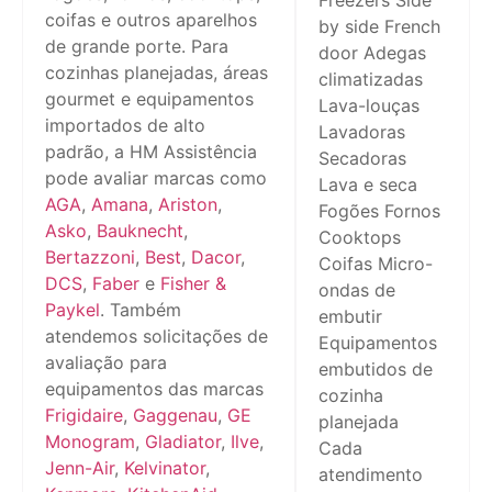
Freezers Side
coifas e outros aparelhos
by side French
de grande porte. Para
door Adegas
cozinhas planejadas, áreas
climatizadas
gourmet e equipamentos
Lava-louças
importados de alto
Lavadoras
padrão, a HM Assistência
Secadoras
pode avaliar marcas como
Lava e seca
AGA
,
Amana
,
Ariston
,
Fogões Fornos
Asko
,
Bauknecht
,
Cooktops
Bertazzoni
,
Best
,
Dacor
,
Coifas Micro-
DCS
,
Faber
e
Fisher &
ondas de
Paykel
. Também
embutir
atendemos solicitações de
Equipamentos
avaliação para
embutidos de
equipamentos das marcas
cozinha
Frigidaire
,
Gaggenau
,
GE
planejada
Monogram
,
Gladiator
,
Ilve
,
Cada
Jenn-Air
,
Kelvinator
,
atendimento