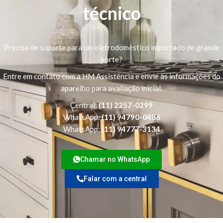
técnico
Precisa de suporte para um eletrodoméstico importado de grande
porte?
Entre em contato com a HM Assistência e envie as informações do
aparelho para avaliação inicial.
Central:
(11) 2257-0299
WhatsApp:
(11) 94790-0486
WhatsApp:
(11) 94777-3134
Chamar no WhatsApp
Falar com a central