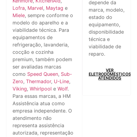
Kenmore
,
KitchenAid
,
depende da
Lofra
,
Marvel
,
Maytag
e
marca, modelo,
Miele
, sempre conforme o
estado do
modelo do aparelho e a
equipamento,
viabilidade técnica. Para
disponibilidade
equipamentos de
técnica e
refrigeração, lavanderia,
viabilidade de
cocção e cozinha
reparo.
premium, também podem
ser avaliadas marcas
VER
como
Speed Queen
,
Sub-
ELETRODOMÉSTICOS
ATENDIDOS
Zero
,
Thermador
,
U-Line
,
Viking
,
Whirlpool
e
Wolf
.
Para essas marcas, a HM
Assistência atua como
empresa independente. O
atendimento não
representa assistência
autorizada, representação