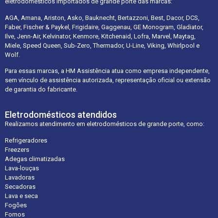
eletrodomésticos importados de grande porte das marcas:
AGA, Amana, Ariston, Asko, Bauknecht, Bertazzoni, Best, Dacor, DCS,
Faber, Fischer & Paykel, Frigidaire, Gaggenau, GE Monogram, Gladiator,
Ilve, Jenn-Air, Kelvinator, Kenmore, Kitchenaid, Lofra, Marvel, Maytag,
Miele, Speed Queen, Sub-Zero, Thermador, U-Line, Viking, Whirlpool e
Wolf.
Para essas marcas, a HM Assistência atua como empresa independente,
sem vínculo de assistência autorizada, representação oficial ou extensão
de garantia do fabricante.
Eletrodomésticos atendidos
Realizamos atendimento em eletrodomésticos de grande porte, como:
Refrigeradores
Freezers
Adegas climatizadas
Lava-louças
Lavadoras
Secadoras
Lava e seca
Fogões
Fornos