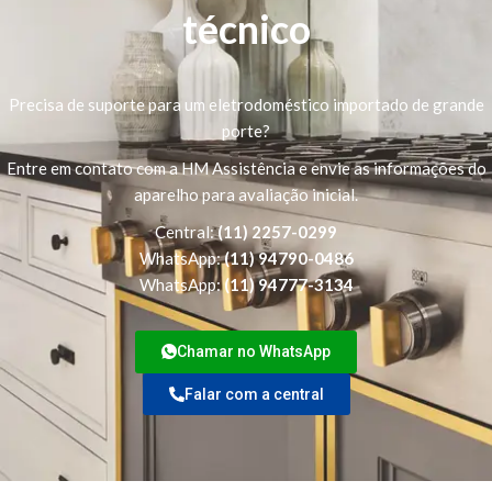
técnico
Precisa de suporte para um eletrodoméstico importado de grande
porte?
Entre em contato com a HM Assistência e envie as informações do
aparelho para avaliação inicial.
Central:
(11) 2257-0299
WhatsApp:
(11) 94790-0486
WhatsApp:
(11) 94777-3134
Chamar no WhatsApp
Falar com a central