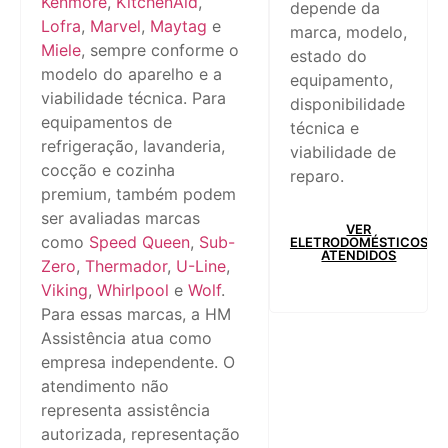
Kenmore
,
KitchenAid
,
depende da
Lofra
,
Marvel
,
Maytag
e
marca, modelo,
Miele
, sempre conforme o
estado do
modelo do aparelho e a
equipamento,
viabilidade técnica. Para
disponibilidade
equipamentos de
técnica e
refrigeração, lavanderia,
viabilidade de
cocção e cozinha
reparo.
premium, também podem
ser avaliadas marcas
VER
como
Speed Queen
,
Sub-
ELETRODOMÉSTICOS
ATENDIDOS
Zero
,
Thermador
,
U-Line
,
Viking
,
Whirlpool
e
Wolf
.
Para essas marcas, a HM
Assistência atua como
empresa independente. O
atendimento não
representa assistência
autorizada, representação