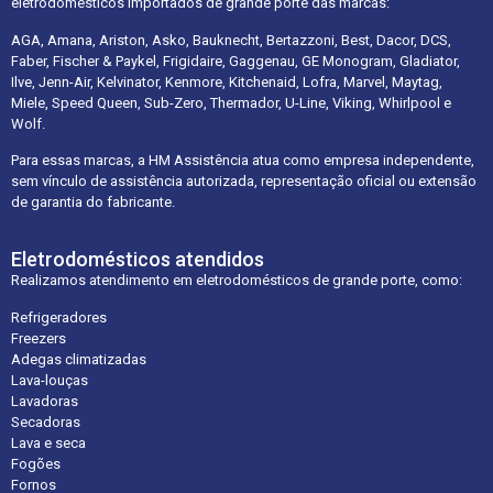
eletrodomésticos importados de grande porte das marcas:
AGA, Amana, Ariston, Asko, Bauknecht, Bertazzoni, Best, Dacor, DCS,
Faber, Fischer & Paykel, Frigidaire, Gaggenau, GE Monogram, Gladiator,
Ilve, Jenn-Air, Kelvinator, Kenmore, Kitchenaid, Lofra, Marvel, Maytag,
Miele, Speed Queen, Sub-Zero, Thermador, U-Line, Viking, Whirlpool e
Wolf.
Para essas marcas, a HM Assistência atua como empresa independente,
sem vínculo de assistência autorizada, representação oficial ou extensão
de garantia do fabricante.
Eletrodomésticos atendidos
Realizamos atendimento em eletrodomésticos de grande porte, como:
Refrigeradores
Freezers
Adegas climatizadas
Lava-louças
Lavadoras
Secadoras
Lava e seca
Fogões
Fornos