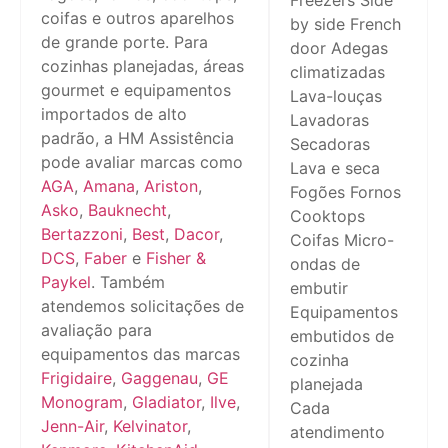
Freezers Side
coifas e outros aparelhos
by side French
de grande porte. Para
door Adegas
cozinhas planejadas, áreas
climatizadas
gourmet e equipamentos
Lava-louças
importados de alto
Lavadoras
padrão, a HM Assistência
Secadoras
pode avaliar marcas como
Lava e seca
AGA
,
Amana
,
Ariston
,
Fogões Fornos
Asko
,
Bauknecht
,
Cooktops
Bertazzoni
,
Best
,
Dacor
,
Coifas Micro-
DCS
,
Faber
e
Fisher &
ondas de
Paykel
. Também
embutir
atendemos solicitações de
Equipamentos
avaliação para
embutidos de
equipamentos das marcas
cozinha
Frigidaire
,
Gaggenau
,
GE
planejada
Monogram
,
Gladiator
,
Ilve
,
Cada
Jenn-Air
,
Kelvinator
,
atendimento