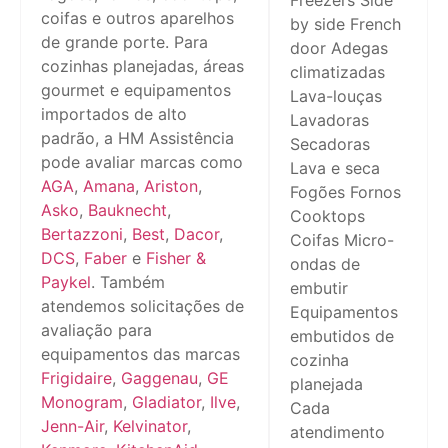
Freezers Side
coifas e outros aparelhos
by side French
de grande porte. Para
door Adegas
cozinhas planejadas, áreas
climatizadas
gourmet e equipamentos
Lava-louças
importados de alto
Lavadoras
padrão, a HM Assistência
Secadoras
pode avaliar marcas como
Lava e seca
AGA
,
Amana
,
Ariston
,
Fogões Fornos
Asko
,
Bauknecht
,
Cooktops
Bertazzoni
,
Best
,
Dacor
,
Coifas Micro-
DCS
,
Faber
e
Fisher &
ondas de
Paykel
. Também
embutir
atendemos solicitações de
Equipamentos
avaliação para
embutidos de
equipamentos das marcas
cozinha
Frigidaire
,
Gaggenau
,
GE
planejada
Monogram
,
Gladiator
,
Ilve
,
Cada
Jenn-Air
,
Kelvinator
,
atendimento