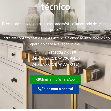
técnico
Precisa de suporte para um eletrodoméstico importado de grande
porte?
Entre em contato com a HM Assistência e envie as informações do
aparelho para avaliação inicial.
Central:
(11) 2257-0299
WhatsApp:
(11) 94790-0486
WhatsApp:
(11) 94777-3134
Chamar no WhatsApp
Falar com a central