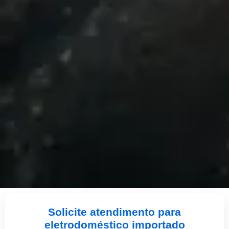
Solicite atendimento para
eletrodoméstico importado